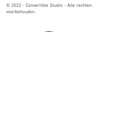
© 2022 - Convertible Studio - Alle rechten
voorbehouden.
Document.pdf
Praktijk Wandelatelier
Ruimte voor innerlijke verandering
Brabanter Straße 47 / 2.
Hinterhof
50672 Keulen
Tel: 0171.2971723