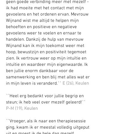
geen goede verbinding meer met mezelf -
ik had moeite met het contact met mijn
gevoelens en het ordenen ervan. Mevrouw
Wijnand wist me altijd te helpen mijn
behoeften en positieve en negatieve
gevoelens weer te voelen en ernaar te
handelen. Dankzij de hulp van mevrouw
Wijnand kan ik mijn toekomst weer met
hoop, bewustzijn en positiviteit tegemoet
zien. Ik vertrouw weer op mijn intuïtie en
intuïtie en waardeer mijn eigenwaarde. Ik
ben jullie enorm dankbaar voor de
samenwerking en ben blij met alles wat er
in mijn leven is veranderd.``
E (26), Keulen
``Heel erg bedankt voor jullie begrip en
steun; ik heb veel over mezelf geleerd!``
P-M (19), Keulen
``Vroeger, als ik naar een therapiesessie
ging, kwam ik er meestal volledig uitgeput
uit en moest ik de hele dag mezelf