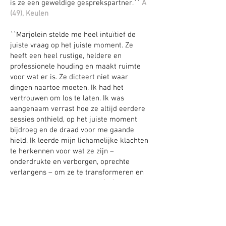
is ze een geweldige gesprekspartner.``
A
(49), Keulen
``Marjolein stelde me heel intuïtief de
juiste vraag op het juiste moment. Ze
heeft een heel rustige, heldere en
professionele houding en maakt ruimte
voor wat er is. Ze dicteert niet waar
dingen naartoe moeten. Ik had het
vertrouwen om los te laten. Ik was
aangenaam verrast hoe ze altijd eerdere
sessies onthield, op het juiste moment
bijdroeg en de draad voor me gaande
hield. Ik leerde mijn lichamelijke klachten
te herkennen voor wat ze zijn –
onderdrukte en verborgen, oprechte
verlangens – om ze te transformeren en
mijn verlangens te volgen.
I (35), Keulen
“Marjolein heeft een warme, empathische
en vriendelijke uitstraling en stem. Ik
voelde me geaccepteerd. Alles mocht er