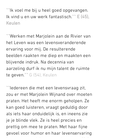
``Ik voel me bij u heel goed opgevangen.
Ik vind u en uw werk fantastisch.``
E (45),
Keulen
``Werken met Marjolein aan de Rivier van
het Leven was een levensveranderende
ervaring voor mij. De resulterende
beelden raakten me diep en maakten een
blijvende indruk. Na decennia van
aarzeling durf ik nu mijn talent de ruimte
te geven.``
G (54), Keulen
``Iedereen die met een levensvraag zit,
zou er met Marjolein Wijnand over moeten
praten. Het heeft me enorm geholpen. Ze
kan goed luisteren, vraagt ​​geduldig door
als iets haar onduidelijk is, en ineens zie
je je blinde vlek. Ze is heel precies en
prettig om mee te praten. Met haar fijne
gevoel voor humor en haar levenservaring