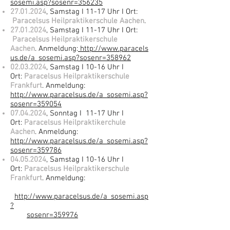
sosemi.asp?sosenr=356235
27.01.2024
, Samstag I 11-17 Uhr I Ort:
Paracelsu
s
Heilpr
aktikerschule Aachen
.
27.01.2024
, Samstag I 11-17 Uhr I Ort:
Paracelsu
s
Heilpr
aktikerschule
Aachen
.
Anmeldung
:
http://www.paracels
us.de/a_sosemi.asp?sosenr=358962
02.03.2024
, Samstag
I 10-16 Uhr I
Ort:
Paracelsus Heilpraktikerschule
Frankfurt
.
Anmeldung
:
http://www.paracelsus.de/a_sosemi.asp?
sosenr=359054
07.04.2024
, Sonntag I 11-17 Uhr I
Ort:
Paracelsus Heilprakt
ikerchule
Aachen
.
Anmeldung
:
http://www.paracelsus.de/a_sosemi.asp?
sosenr=359786
04.05.2024
, Samstag I 10-16 Uhr I
Ort:
Paracelsus Heilpraktikers
chule
Frankfurt
.
Anmeldung:
http://www.paracelsus.de/a_sosemi.asp
?
sosenr=359976