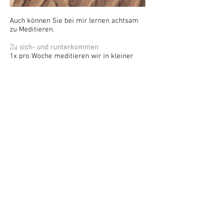
​Auch können Sie bei mir lernen achtsam
zu Meditieren.
Zu sich- und runterkommen
1x pro Woche meditieren wir in kleiner
Runde. Lassen Sie den Alltag los und
kommen in Kontakt mit sich. Ich nutze bei
der Meditation aktive Imaginationen und
innere Bilder.
Termine gerne auf Anfrage
Tel.
0171.2971723
oder
info@praxis-
wandelatelier.de
Fachfortbildung Hochsensitivit